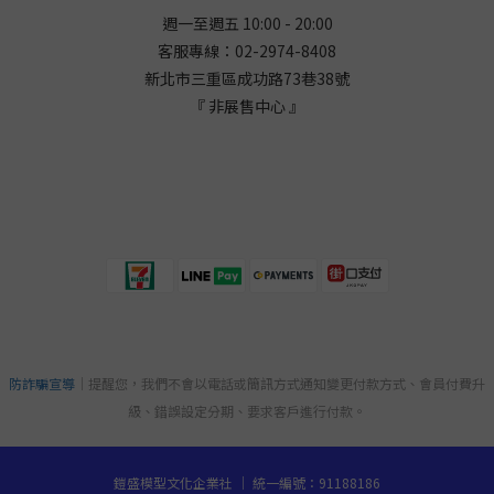
週一至週五 10:00 - 20:00
客服專線：02-2974-8408
新北市三重區成功路73巷38
號
『 非展售中心 』
防詐騙宣導
｜提醒您，我們不會以電話或簡訊方式通知變更付款方式、會員付費升
級、錯誤設定分期、要求客戶進行付款。
鎧盛模型文化企業社 ｜ 統一編號：91188186