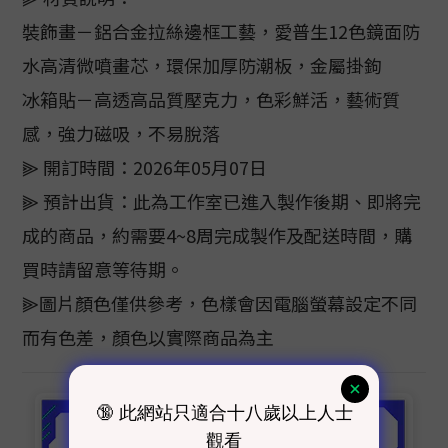
裝飾畫－鋁合金拉絲邊框工藝，愛普生12色鏡面防
水高清微噴畫芯，環保加厚防潮板，金屬掛鉤
冰箱貼－高透高品質壓克力，色彩鮮活，藝術質
感，強力磁吸，不易脫落
⫸ 開訂時間：2026年05月07日
⫸ 預計出貨：此為工作室已進入製作後期、即將完
成的商品，約需要4~8周完成製作及配送時間，購
買時請留意等待期。
⫸圖片顏色僅供參考，色樣會因電腦螢幕設定不同
而有色差，顏色以實際商品為主