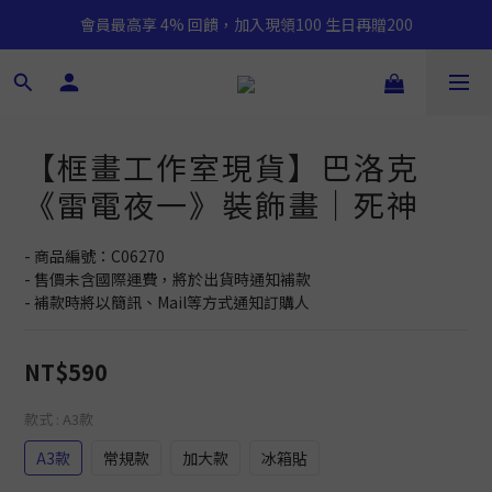
會員最高享 4% 回饋，加入現領100 生日再贈200
【框畫工作室現貨】巴洛克
《雷電夜一》裝飾畫｜死神
- 商品編號：C06270
- 售價未含國際運費，將於出貨時通知補款
- 補款時將以簡訊、Mail等方式通知訂購人
NT$590
款式
: A3款
A3款
常規款
加大款
冰箱貼