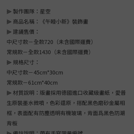
⫸ 製作團隊：星空
⫸ 商品名稱：《午睡小新》裝飾畫
⫸ 建議售價：
中尺寸款－全款720（未含國際運費）
常規款－全款1430（未含國際運費）
⫸ 規格尺寸：
中尺寸款－45cm*30cm
常規款－61cm*40cm
⫸ 材質說明：版畫採用德國進口收藏級畫紙，愛普
生原裝墨水微噴，色彩還原，搭配黑色磨砂金屬相
框，表面配有防塵透明有機玻璃，背面爲黑色防潮
背板
⫸ 備註說明：帶有手寫限量編號