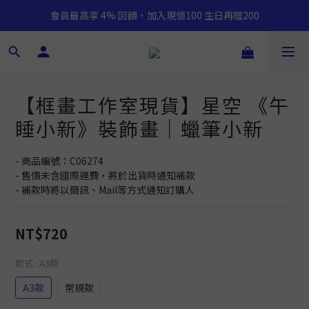
會員最高享 4% 回饋，加入現領100 生日再贈200
【框畫工作室現貨】星空 《午
睡小新》裝飾畫｜蠟筆小新
- 商品編號：C06274
- 售價未含國際運費，將於出貨時通知補款
- 補款時將以簡訊、Mail等方式通知訂購人
NT$720
款式
: A3款
A3款
常規款