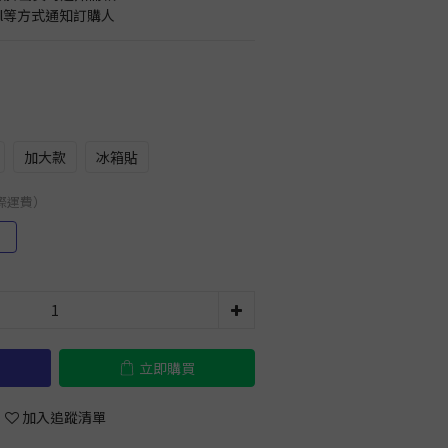
il等方式通知訂購人
加大款
冰箱貼
國際運費）
）
立即購買
加入追蹤清單