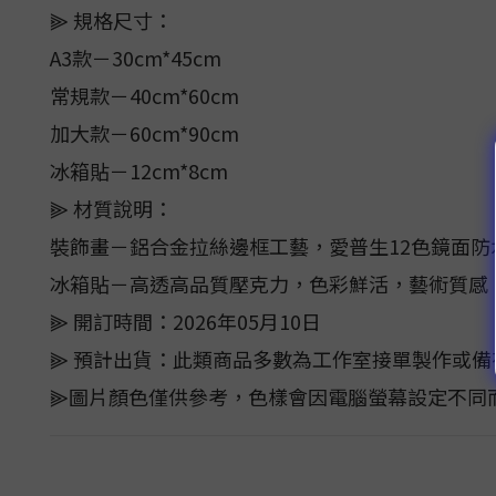
⫸ 規格尺寸：
A3款－30cm*45cm
常規款－40cm*60cm
加大款－60cm*90cm
冰箱貼－12cm*8cm
⫸ 材質說明：
裝飾畫－鋁合金拉絲邊框工藝，愛普生12色鏡面
冰箱貼－高透高品質壓克力，色彩鮮活，藝術質感
⫸ 開訂時間：2026年05月10日
⫸ 預計出貨：此類商品多數為工作室接單製作或備
⫸圖片顏色僅供參考，色樣會因電腦螢幕設定不同