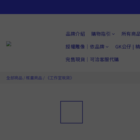
品牌介紹
購物指引
所有商
授權雕像｜依品牌
GK公仔 |
完售現貨｜可洽客服代購
全部商品
/
框畫商品
/
《工作室現貨》