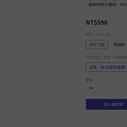
- 補款時將以簡訊、Ma
NT$590
款式
: 中尺寸款
中尺寸款
常規款
付款方式
: 全款（未含
全款（未含國際運費
數量
加入購物車