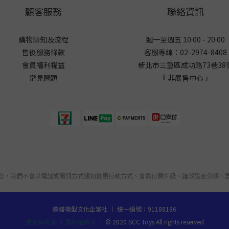
顧客服務
聯絡資訊
購物須知及流程
週一至週五 10:00 - 20:00
售後服務條款
客服專線：02-2974-8408
會員福利權益
新北市三重區成功路73巷38
常見問題
『 非展售中心 』
您，我們不會以電話或簡訊方式通知變更付款方式、會員付費升級、錯誤設定分期、
鎧盛模型文化企業社 ｜ 統一編號：91188186
退換貨政策
｜
隱私權政策
｜ © 2020 SCC Toys All rights reserved