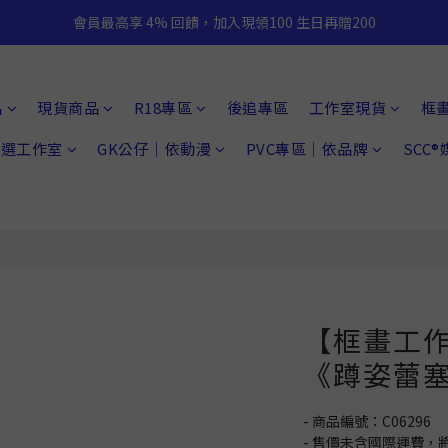
會員最高享 4% 回饋，加入現領100 生日再贈200
品
現貨商品
R18專區
後追專區
工作室現貨
框
 精選工作室
GK公仔｜依動漫
PVC專區｜依品牌
SCC
【框畫工
《蹲姿蕾
- 商品編號：C06296
- 售價未含國際運費，