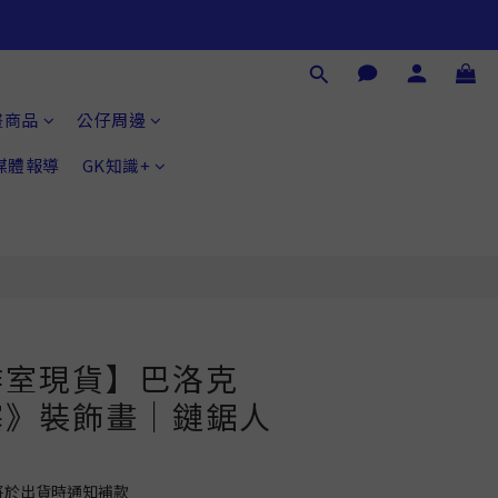
立即購買
畫商品
公仔周邊
®媒體報導
GK知識+
作室現貨】巴洛克
塞》裝飾畫｜鏈鋸人
將於出貨時通知補款