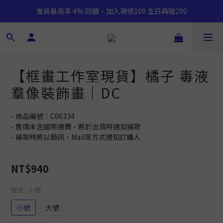
會員最高享 4% 回饋，加入現領100 生日再贈200
【框畫工作室現貨】橘子 毒液
羣像裝飾畫｜DC
- 商品編號：C06334
- 售價未含國際運費，將於出貨時通知補款
- 補款時將以簡訊、Mail等方式通知訂購人
NT$940
款式
: 小號
小號
大號