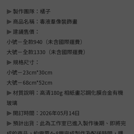
⫸ 製作團隊：橘子
⫸ 商品名稱：毒液羣像裝飾畫
⫸ 建議售價：
小號－全款940（未含國際運費）
大號－全款1330（未含國際運費）
⫸ 規格尺寸：
小號－23cm*30cm
大號－68cm*52cm
⫸ 材質說明：高清180g 相紙畫芯鋼化膜合金有機
玻璃
⫸ 開訂時間：2026年05月14日
⫸ 預計出貨：此為工作室已進入製作後期、即將完
成的商品，約需要4~8周完成製作及配送時間，購