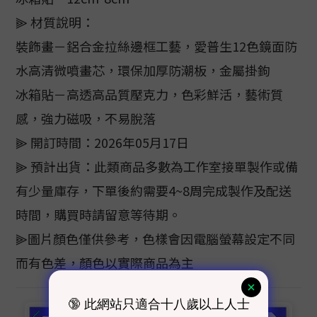
⫸ 材質說明：
裝飾畫－鋁合金拉絲邊框工藝，愛普生12色鏡面防
水高清微噴畫芯，環保加厚防潮板，金屬掛鉤
冰箱貼－高透高品質壓克力，色彩鮮活，藝術質
感，強力磁吸，不易脫落
⫸ 開訂時間：2026年05月17日
⫸ 預計出貨：此類商品多數為工作室接單製作或備
有少量庫存，下單後約需要4~8周完成製作及配送
時間，購買時請留意等待期。
⫸圖片顏色僅供參考，色樣會因電腦螢幕設定不同
而有色差，顏色以實際商品為主