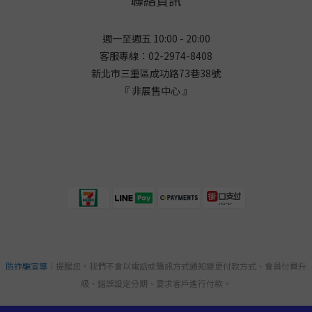
聯絡資訊
週一至週五 10:00 - 20:00
客服專線：02-2974-8408
新北市三重區成功路73巷38
號
『 非展售中心 』
防詐騙宣導
｜提醒您，我們不會以電話或簡訊方式通知變更付款方式、會員付費升
級、錯誤設定分期、要求客戶進行付款。