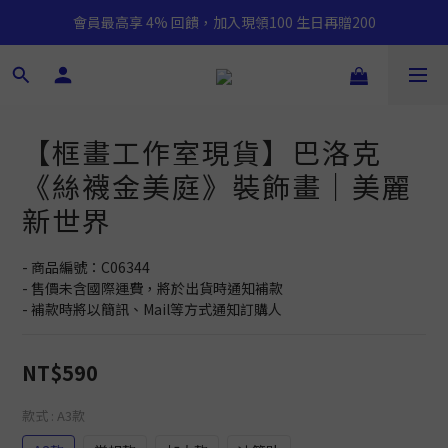
會員最高享 4% 回饋，加入現領100 生日再贈200
【框畫工作室現貨】巴洛克
《絲襪金美庭》裝飾畫｜美麗
新世界
- 商品編號：C06344
- 售價未含國際運費，將於出貨時通知補款
- 補款時將以簡訊、Mail等方式通知訂購人
NT$590
款式
: A3款