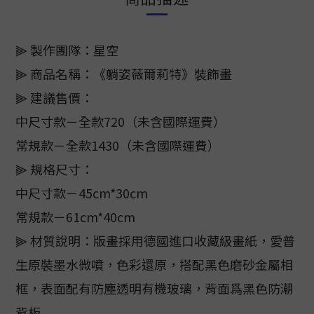
⫸ 製作團隊：星空
⫸ 商品名稱：《躺姿薇爾莉特》裝飾畫
⫸ 建議售價：
中尺寸款－全款720（未含國際運費）
常規款－全款1430（未含國際運費）
⫸ 規格尺寸：
中尺寸款－45cm*30cm
常規款－61cm*40cm
⫸ 材質說明：版畫採用德國進口收藏級畫紙，愛普
生原裝墨水微噴，色彩還原，搭配黑色磨砂金屬相
框，表面配有防塵透明有機玻璃，背面爲黑色防潮
背板