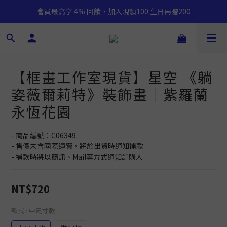
會員最高享 4% 回饋，加入現領100 生日再贈200
【框畫工作室現貨】星空 《躺
姿薇爾莉特》裝飾畫｜紫羅蘭
永恆花園
- 商品編號：C06349
- 售價未含國際運費，將於出貨時通知補款
- 補款時將以簡訊、Mail等方式通知訂購人
NT$720
款式
: 中尺寸款