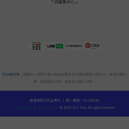
『 非展售中心 』
防詐騙宣導
｜提醒您，我們不會以電話或簡訊方式通知變更付款方式、會員付費升
級、錯誤設定分期、要求客戶進行付款。
鎧盛模型文化企業社 ｜ 統一編號：91188186
退換貨政策
｜
隱私權政策
｜ © 2020 SCC Toys All rights reserved
立即購買