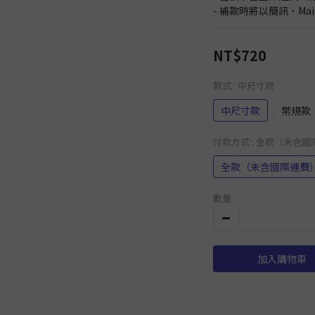
- 補款時將以簡訊、Ma
NT$720
款式
: 中尺寸款
中尺寸款
常規款
付款方式
: 全款（未含
全款（未含國際運費
數量
加入購物車