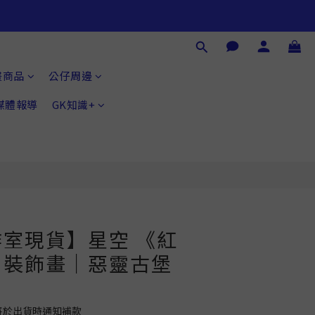
立即購買
畫商品
公仔周邊
®媒體報導
GK知識+
室現貨】星空 《紅
》裝飾畫｜惡靈古堡
將於出貨時通知補款