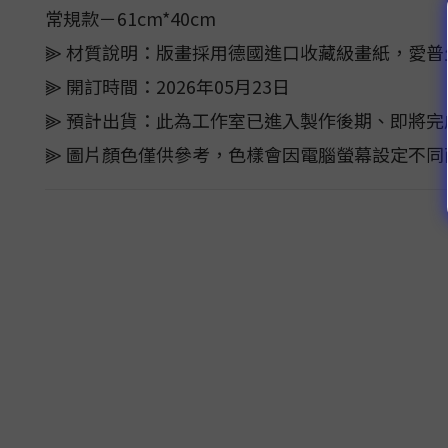
常規款－61cm*40cm
⫸ 材質說明：版畫採用德國進口收藏級畫紙，愛
⫸ 開訂時間：2026年05月23日
⫸ 預計出貨：此為工作室已進入製作後期、即將完
⫸ 圖片顏色僅供參考，色樣會因電腦螢幕設定不