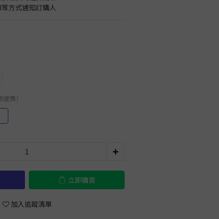
il等方式通知訂購人
國際運費）
）
立即購買
加入追蹤清單