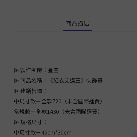
商品描述
⫸ 製作團隊：星空
⫸ 商品名稱：《紅衣艾達王》裝飾畫
⫸ 建議售價：
中尺寸款－全款720（未含國際運費）
常規款－全款1430（未含國際運費）
⫸ 規格尺寸：
中尺寸款－45cm*30cm