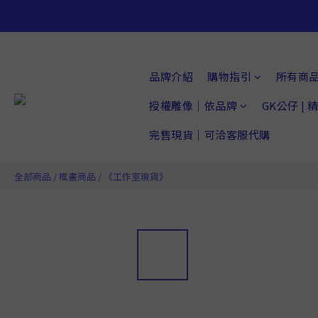
品牌介紹
購物指引
所有商
授權雕像｜依品牌
GK公仔 |
完售現貨｜可洽客服代購
全部商品
/
框畫商品
/
《工作室現貨》