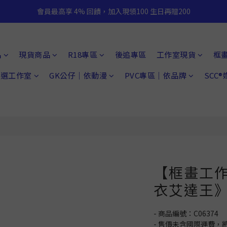
會員最高享 4% 回饋，加入現領100 生日再贈200
品
現貨商品
R18專區
後追專區
工作室現貨
框
 精選工作室
GK公仔｜依動漫
PVC專區｜依品牌
SCC
【框畫工作
衣艾達王
- 商品編號：C06374
- 售價未含國際運費，