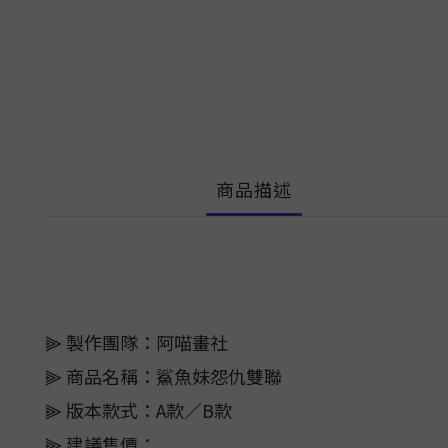
商品描述
⫸ 製作團隊：阿喵畫社
⫸ 商品名稱：鯊魚妹怨仇雙聯
⫸ 版本款式：A款／B款
⫸ 建議售價：