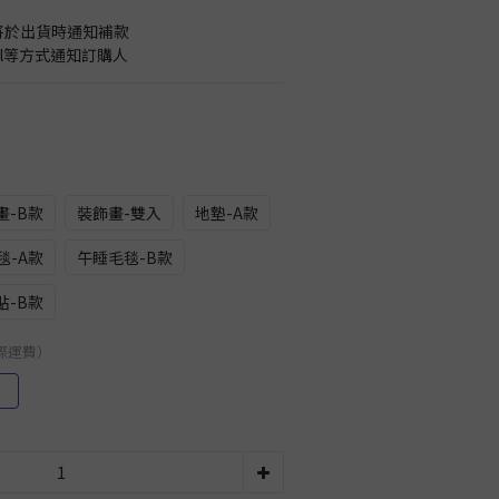
將於出貨時通知補款
il等方式通知訂購人
畫-B款
裝飾畫-雙入
地墊-A款
毯-A款
午睡毛毯-B款
貼-B款
國際運費）
）