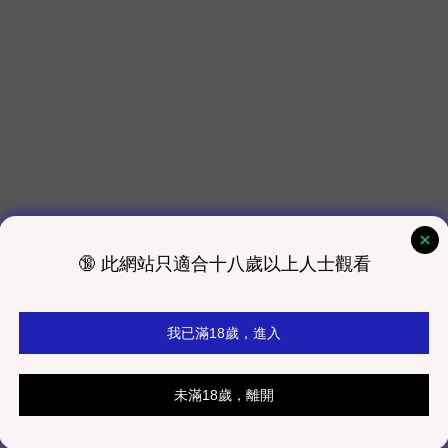
克力玻璃加厚防潮板，金屬掛鉤
光耐溫鎖溫，精緻鎖邊