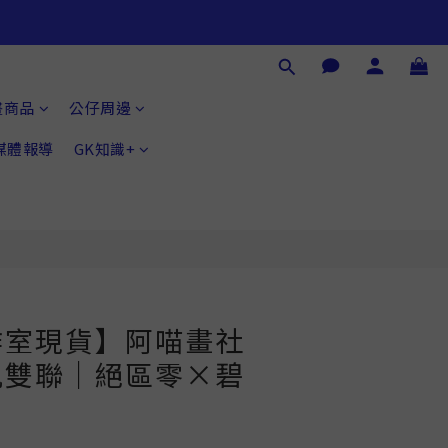
立即購買
畫商品
公仔周邊
®媒體報導
GK知識+
作室現貨】阿喵畫社
仇雙聯｜絕區零×碧