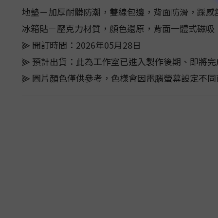
地墊－加厚耐髒防潮，雙線包邊，背面防滑，踩感
冰箱貼－壓克力材質，顏色還原，背面一體式磁吸
⫸ 開訂時間：2026年05月28日
⫸ 預計出貨：此為工作室已進入製作後期、即將完
⫸ 圖片顏色僅供參考，色樣會因電腦螢幕設定不