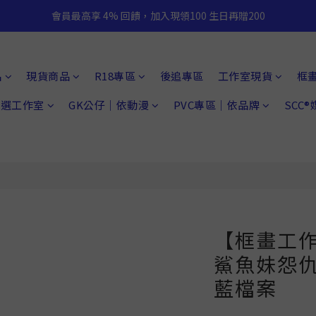
會員最高享 4% 回饋，加入現領100 生日再贈200
品
現貨商品
R18專區
後追專區
工作室現貨
框
 精選工作室
GK公仔｜依動漫
PVC專區｜依品牌
SCC
【框畫工
鯊魚妹怨
藍檔案