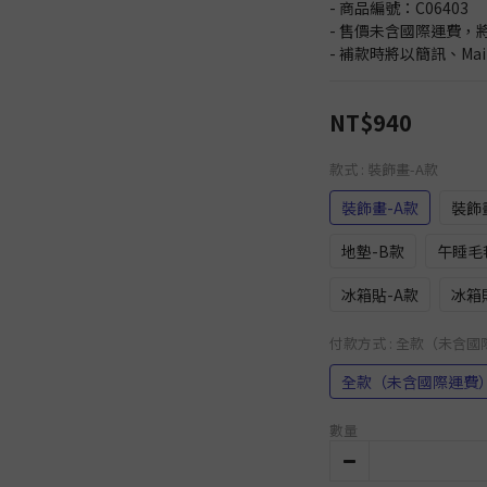
- 商品編號：C06403
- 售價未含國際運費，
- 補款時將以簡訊、Ma
NT$940
款式
: 裝飾畫-A款
裝飾畫-A款
裝飾
地墊-B款
午睡毛
冰箱貼-A款
冰箱
付款方式
: 全款（未含
全款（未含國際運費
數量