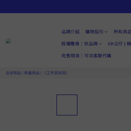
品牌介紹
購物指引
所有商
授權雕像｜依品牌
GK公仔 |
完售現貨｜可洽客服代購
全部商品
/
框畫商品
/
《工作室現貨》