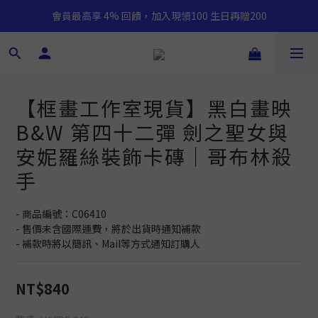
會員最高享 4% 回饋，加入現領100 生日再贈200
【框畫工作室現貨】黑白畫映
B&W 第四十二彈 劍之聖女與
安妮羅絲裝飾卡磚｜哥布林殺
手
- 商品編號：C06410
- 售價未含國際運費，將於出貨時通知補款
- 補款時將以簡訊、Mail等方式通知訂購人
NT$840