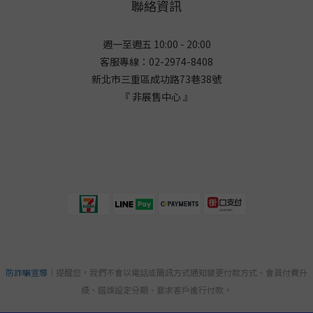
聯絡資訊
週一至週五 10:00 - 20:00
客服專線：02-2974-8408
新北市三重區成功路73巷38
號
『 非展售中心 』
防詐騙宣導
｜提醒您，我們不會以電話或簡訊方式通知變更付款方式、會員付費升
級、錯誤設定分期、要求客戶進行付款。