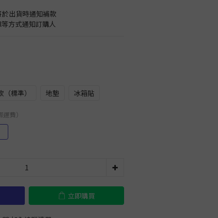
將於出貨時通知補款
il等方式通知訂購人
款（標準）
地墊
冰箱貼
國際運費）
）
立即購買