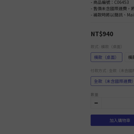
- 商品編號：C06453
- 售價未含國際運費，
- 補款時將以簡訊、Ma
NT$940
款式
: 橫款（桌面）
橫款（桌面）
橫
付款方式
: 全款（未含
全款（未含國際運費
數量
加入購物車