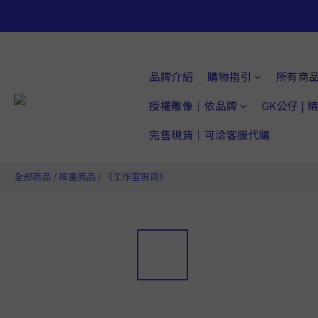
品牌介紹
購物指引
所有商
授權雕像｜依品牌
GK公仔 |
完售現貨｜可洽客服代購
全部商品
/
框畫商品
/
《工作室現貨》