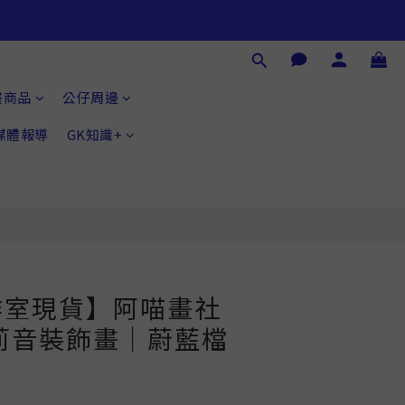
立即購買
畫商品
公仔周邊
®媒體報導
GK知識+
作室現貨】阿喵畫社
莉音裝飾畫｜蔚藍檔