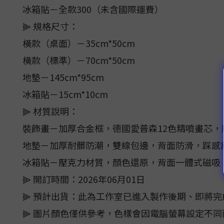
冰箱貼－全款300（未含國際運費）
⫸ 規格尺寸：
橫款（桌面）－35cm*50cm
橫款（標準）－70cm*50cm
地墊－145cm*95cm
冰箱貼－15cm*10cm
⫸ 材質說明：
裝飾畫－加厚合金框，德國愛普森12色精噴畫芯
地墊－加厚耐髒防潮，雙線包邊，背面防滑，踩感
冰箱貼－壓克力材質，顏色還原，背面一體式磁吸
⫸ 開訂時間：2026年06月01日
⫸ 預計出貨：此為工作室已進入製作後期、即將完
⫸ 圖片顏色僅供參考，色樣會因電腦螢幕設定不