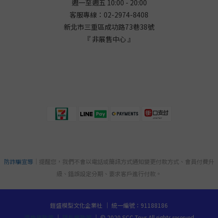
週一至週五 10:00 - 20:00
客服專線：02-2974-8408
新北市三重區成功路73巷38
號
『 非展售中心 』
防詐騙宣導
｜提醒您，我們不會以電話或簡訊方式通知變更付款方式、會員付費升
級、錯誤設定分期、要求客戶進行付款。
鎧盛模型文化企業社 ｜ 統一編號：91188186
退換貨政策
｜
隱私權政策
｜ © 2020 SCC Toys All rights reserved