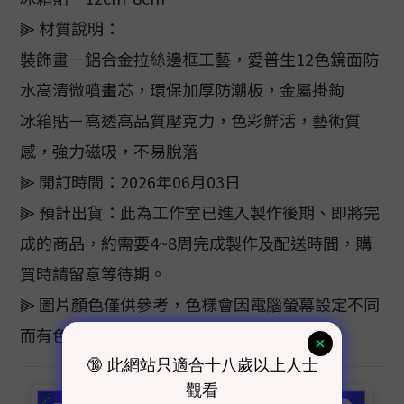
⫸ 材質說明：
裝飾畫－鋁合金拉絲邊框工藝，愛普生12色鏡面防
水高清微噴畫芯，環保加厚防潮板，金屬掛鉤
冰箱貼－高透高品質壓克力，色彩鮮活，藝術質
感，強力磁吸，不易脫落
⫸ 開訂時間：2026年06月03日
⫸ 預計出貨：此為工作室已進入製作後期、即將完
成的商品，約需要4~8周完成製作及配送時間，購
買時請留意等待期。
⫸ 圖片顏色僅供參考，色樣會因電腦螢幕設定不同
而有色差，顏色以實際商品為主