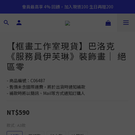
會員最高享 4% 回饋，加入現領100 生日再贈200
【框畫工作室現貨】巴洛克
《服務員伊芙琳》裝飾畫｜ 絕
區零
- 商品編號：C06487
- 售價未含國際運費，將於出貨時通知補款
- 補款時將以簡訊、Mail等方式通知訂購人
NT$590
款式
: A3款