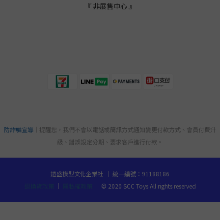
『 非展售中心 』
防詐騙宣導
｜提醒您，我們不會以電話或簡訊方式通知變更付款方式、會員付費升
級、錯誤設定分期、要求客戶進行付款。
鎧盛模型文化企業社 ｜ 統一編號：91188186
退換貨政策
｜
隱私權政策
｜ © 2020 SCC Toys All rights reserved
立即購買