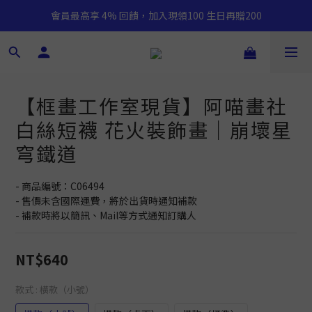
會員最高享 4% 回饋，加入現領100 生日再贈200
【框畫工作室現貨】阿喵畫社
白絲短襪 花火裝飾畫｜崩壞星
穹鐵道
- 商品編號：C06494
- 售價未含國際運費，將於出貨時通知補款
- 補款時將以簡訊、Mail等方式通知訂購人
NT$640
款式
: 橫款（小號）