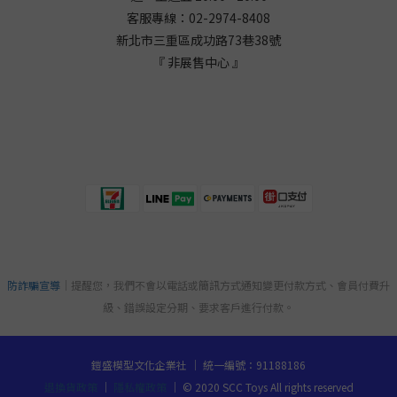
客服專線：02-2974-8408
新北市三重區成功路73巷38
號
『 非展售中心 』
防詐騙宣導
｜提醒您，我們不會以電話或簡訊方式通知變更付款方式、會員付費升
級、錯誤設定分期、要求客戶進行付款。
鎧盛模型文化企業社 ｜ 統一編號：91188186
退換貨政策
｜
隱私權政策
｜ © 2020 SCC Toys All rights reserved