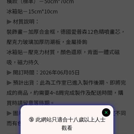
橫款（標準）－50cm*70cm
冰箱貼－15cm*10cm
⫸ 材質說明：
裝飾畫－加厚合金框，德國愛普森12色精噴畫芯，
壓克力玻璃加厚防潮板，金屬掛鉤
冰箱貼－壓克力材質，顏色還原，背面一體式磁
吸，磁力持久
⫸ 開訂時間：2026年06月05日
⫸ 預計出貨：此為工作室已進入製作後期、即將完
成的商品，約需要4~8周完成製作及配送時間，購
買時請留意等待期。
⫸ 圖片顏色僅供參考，色樣會因電腦螢幕設定不同
而有色差，顏色以實際商品為主