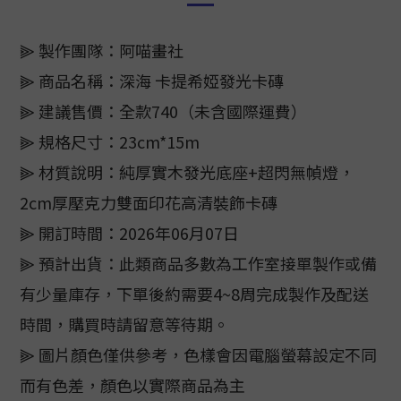
⫸ 製作團隊：阿喵畫社
⫸ 商品名稱：深海 卡提希婭發光卡磚
⫸ 建議售價：全款740（未含國際運費）
⫸ 規格尺寸：23cm*15m
⫸ 材質說明：純厚實木發光底座+超閃無幀燈，
2cm厚壓克力雙面印花高清裝飾卡磚
⫸ 開訂時間：2026年06月07日
⫸ 預計出貨：此類商品多數為工作室接單製作或備
有少量庫存，下單後約需要4~8周完成製作及配送
時間，購買時請留意等待期。
⫸ 圖片顏色僅供參考，色樣會因電腦螢幕設定不同
而有色差，顏色以實際商品為主