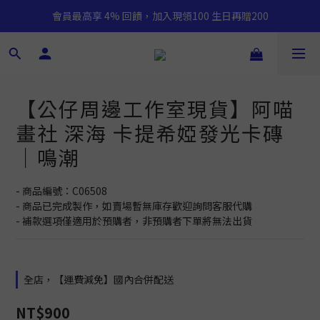
會員最高享 4% 回饋，加入現領100 生日再贈200
【公仔周邊工作室現貨】阿喵
畫社 深海 卡提希婭發光卡磚
｜鳴潮
- 商品編號：C06508
- 商品已完成製作，如賣場暫無庫存歡迎詢問客服代購
- 補款選項僅適用於預購者，非預購者下單將無法出貨
全店，【運費減免】國內合併配送
NT$900