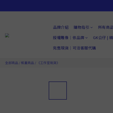
品牌介紹
購物指引
所有商
授權雕像｜依品牌
GK公仔 |
完售現貨｜可洽客服代購
全部商品
/
框畫商品
/
《工作室現貨》