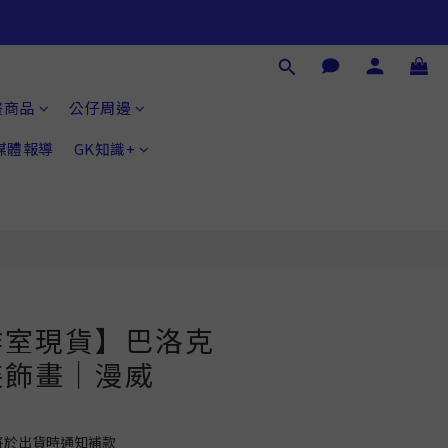
立即購買
畫商品
公仔周邊
®媒體報導
GK知識+
作室現貨】巴洛克
裝飾畫｜漫威
將於出貨時通知補款