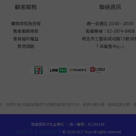
顧客服務
聯絡資訊
購物須知及流程
週一至週五 10:00 - 20:00
售後服務條款
客服專線：02-2974-8408
會員福利權益
新北市三重區成功路73巷38
常見問題
『 非展售中心 』
您，我們不會以電話或簡訊方式通知變更付款方式、會員付費升級、錯誤設定分期、
鎧盛模型文化企業社 ｜ 統一編號：91188186
退換貨政策
｜
隱私權政策
｜ © 2020 SCC Toys All rights reserved