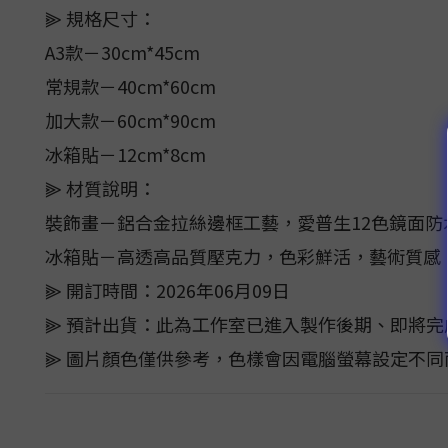
⫸ 規格尺寸：
A3款－30cm*45cm
常規款－40cm*60cm
加大款－60cm*90cm
冰箱貼－12cm*8cm
⫸ 材質說明：
裝飾畫－鋁合金拉絲邊框工藝，愛普生12色鏡面
冰箱貼－高透高品質壓克力，色彩鮮活，藝術質感
⫸ 開訂時間：2026年06月09日
⫸ 預計出貨：此為工作室已進入製作後期、即將完
⫸ 圖片顏色僅供參考，色樣會因電腦螢幕設定不