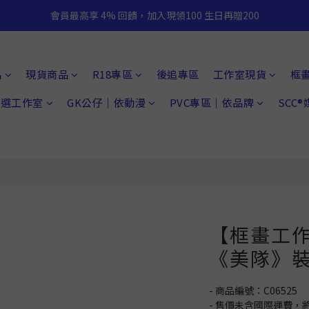
會員最高享 4% 回饋，加入現領100 生日再贈200
品
現貨商品
R18專區
後追專區
工作室現貨
框
 精選工作室
GK公仔｜依動漫
PVC專區｜依品牌
SCC
【框畫工
《美隊》
- 商品編號：C06525
- 售價未含國際運費，