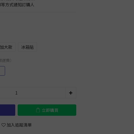
il等方式通知訂購人
加大款
冰箱貼
國際運費）
）
立即購買
加入追蹤清單