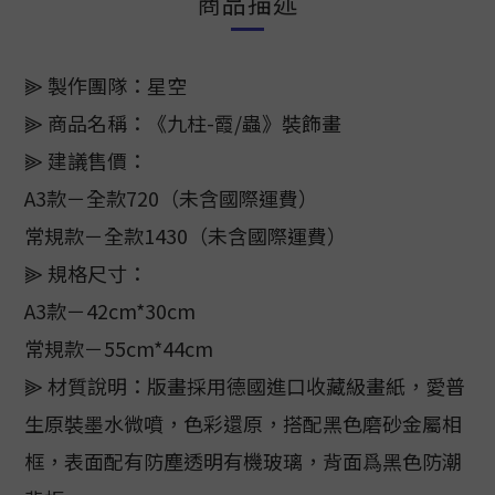
商品描述
⫸ 製作團隊：星空
⫸ 商品名稱：《九柱-霞/蟲》裝飾畫
⫸ 建議售價：
A3款－全款720（未含國際運費）
常規款－全款1430（未含國際運費）
⫸ 規格尺寸：
A3款－42cm*30cm
常規款－55cm*44cm
⫸ 材質說明：版畫採用德國進口收藏級畫紙，愛普
生原裝墨水微噴，色彩還原，搭配黑色磨砂金屬相
框，表面配有防塵透明有機玻璃，背面爲黑色防潮