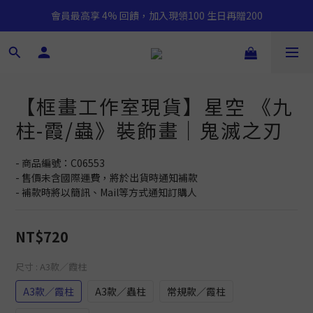
會員最高享 4% 回饋，加入現領100 生日再贈200
【框畫工作室現貨】星空 《九
柱-霞/蟲》裝飾畫｜鬼滅之刃
- 商品編號：C06553
- 售價未含國際運費，將於出貨時通知補款
- 補款時將以簡訊、Mail等方式通知訂購人
NT$720
尺寸
: A3款／霞柱
A3款／霞柱
A3款／蟲柱
常規款／霞柱