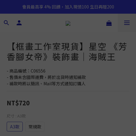
會員最高享 4% 回饋，加入現領100 生日再贈200
【框畫工作室現貨】星空 《芳
香腳女帝》裝飾畫｜海賊王
- 商品編號：C06556
- 售價未含國際運費，將於出貨時通知補款
- 補款時將以簡訊、Mail等方式通知訂購人
NT$720
尺寸
: A3款
A3款
常規款