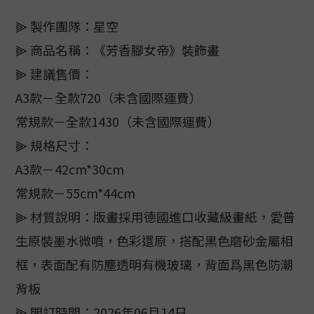
⫸ 製作團隊：星空
⫸ 商品名稱：《芳香腳女帝》裝飾畫
⫸ 建議售價：
A3款－全款720（未含國際運費）
常規款－全款1430（未含國際運費）
⫸ 規格尺寸：
A3款－42cm*30cm
常規款－55cm*44cm
⫸ 材質說明：版畫採用德國進口收藏級畫紙，愛普
生原裝墨水微噴，色彩還原，搭配黑色磨砂金屬相
框，表面配有防塵透明有機玻璃，背面爲黑色防潮
背板
⫸ 開訂時間：2026年06月14日