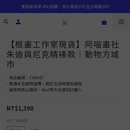
會員最高享 4% 回饋，加入現領100 生日再贈200
【框畫工作室現貨】阿喵畫社
朱迪與尼克精裱款｜動物方城
市
- 商品編號：C06642
- 售價未含國際運費，將於出貨時通知補款
- 補款時將以簡訊、Mail等方式通知訂購人
NT$1,390
款式
: 精裱款