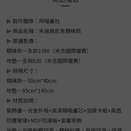
⫸ 製作團隊：阿喵畫社
⫸ 商品名稱：朱迪與尼克精裱款
⫸ 建議售價：
精裱款－全款1390（未含國際運費）
地墊－全款620（未含國際運費）
⫸ 規格尺寸：
精裱款－50cm*40cm
地墊－95cm*145cm
⫸ 材質說明：
裝飾畫－合金外框+高清精噴畫芯+加厚卡紙+高透
防塵玻璃+MDF防潮板+金屬掛鉤
地墊－加厚耐髒防潮，雙線包邊，背面防滑，踩感