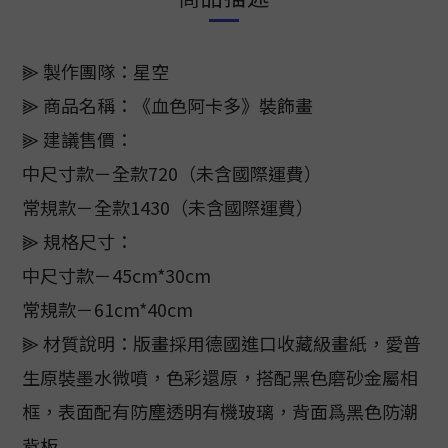
⫸ 製作團隊：星空
⫸ 商品名稱：《血色阿卡多》裝飾畫
⫸ 建議售價：
中尺寸款－全款720（未含國際運費）
常規款－全款1430（未含國際運費）
⫸ 規格尺寸：
中尺寸款－45cm*30cm
常規款－61cm*40cm
⫸ 材質說明：版畫採用德國進口收藏級畫紙，愛普
生原裝墨水微噴，色彩還原，搭配黑色磨砂金屬相
框，表面配有防塵透明有機玻璃，背面爲黑色防潮
背板