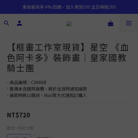
會員最高享 4% 回饋，加入現領100 生日再贈200
【框畫工作室現貨】星空 《血
色阿卡多》裝飾畫｜皇家國教
騎士團
- 商品編號：C06668
- 售價未含國際運費，將於出貨時通知補款
- 補款時將以簡訊、Mail等方式通知訂購人
NT$720
款式
: 中尺寸款