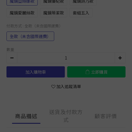
魔鏡亞絲娜款
魔鏡優紀款
魔鏡詩乃款
魔鏡愛麗絲款
魔鏡蒂潔款
套組五入
付款方式
: 全款（未含國際運費）
全款（未含國際運費）
數量
加入購物車
立即購買
加入追蹤清單
送貨及付款方
商品描述
顧客評價
式