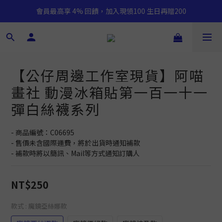
會員最高享 4% 回饋，加入現領100 生日再贈200
【公仔周邊工作室現貨】阿喵
畫社 動漫冰箱貼第一百一十一
彈白絲襪系列
- 商品編號：C06695
- 售價未含國際運費，將於出貨時通知補款
- 補款時將以簡訊、Mail等方式通知訂購人
NT$250
款式
: 魔鏡亞絲娜款