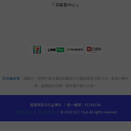
『 非展售中心 』
防詐騙宣導
｜提醒您，我們不會以電話或簡訊方式通知變更付款方式、會員付費升
級、錯誤設定分期、要求客戶進行付款。
鎧盛模型文化企業社 ｜ 統一編號：91188186
退換貨政策
｜
隱私權政策
｜ © 2020 SCC Toys All rights reserved
立即購買