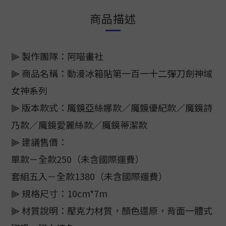
商品描述
⫸ 製作團隊：阿喵畫社
⫸ 商品名稱：動漫冰箱貼第一百一十二彈刀劍神域
女神系列
⫸ 版本款式：魔鏡亞絲娜款／魔鏡優紀款／魔鏡詩
乃款／魔鏡愛麗絲款／魔鏡蒂潔款
⫸ 建議售價：
單款－全款250（未含國際運費）
套組五入－全款1380（未含國際運費）
⫸ 規格尺寸：10cm*7m
⫸ 材質說明：壓克力材質，顏色還原，背面一體式