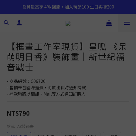
會員最高享 4% 回饋，加入現領100 生日再贈200
【框畫工作室現貨】皇呱 《呆
萌明日香》裝飾畫｜新世紀福
音戰士
- 商品編號：C06720
- 售價未含國際運費，將於出貨時通知補款
- 補款時將以簡訊、Mail等方式通知訂購人
NT$790
款式
: A3裝飾畫