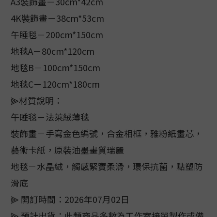
A3裝飾畫－30cm*42cm
4K裝飾畫－38cm*53cm
午睡毯－200cm*150cm
地毯A－80cm*120cm
地毯B－100cm*150cm
地毯C－120cm*180cm
⫸材質說明：
午睡毯－法萊絨薄毯
裝飾畫－手寫金色編號，合金相框，雅粉紙畫芯，
藝術卡紙，原裝油墨畫質瑞麗
地毯－水晶絨，觸感緊實柔滑，環保抗菌，點塑防
滑底
⫸ 開訂時間：2026年07月02日
⫸ 預計出貨：此類商品多數為工作室接單製作或備