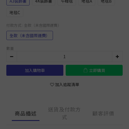
A3裝飾畫
4K裝飾畫
午睡毯
地毯A
地毯B
地毯C
付款方式
: 全款（未含國際運費）
全款（未含國際運費）
數量
加入購物車
立即購買
加入追蹤清單
送貨及付款方
商品描述
顧客評價
式