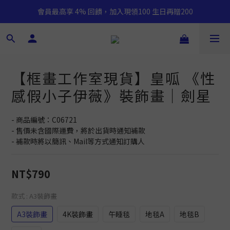
會員最高享 4% 回饋，加入現領100 生日再贈200
【框畫工作室現貨】皇呱 《性
感假小子伊薇》裝飾畫｜劍星
- 商品編號：C06721
- 售價未含國際運費，將於出貨時通知補款
- 補款時將以簡訊、Mail等方式通知訂購人
NT$790
款式
: A3裝飾畫
A3裝飾畫
4K裝飾畫
午睡毯
地毯A
地毯B