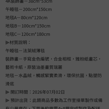
4K裝飾畫－38cm*53cm
午睡毯－200cm*150cm
地毯A－80cm*120cm
地毯B－100cm*150cm
地毯C－120cm*180cm
⫸材質說明：
午睡毯－法萊絨薄毯
裝飾畫－手寫金色編號，合金相框，雅粉紙畫芯，
藝術卡紙，原裝油墨畫質瑞麗
地毯－水晶絨，觸感緊實柔滑，環保抗菌，點塑防
滑底
⫸ 開訂時間：2026年07月02日
⫸ 預計出貨：此類商品多數為工作室接單製作或備
有少量庫存，下單後約需要4~8周完成製作及配送