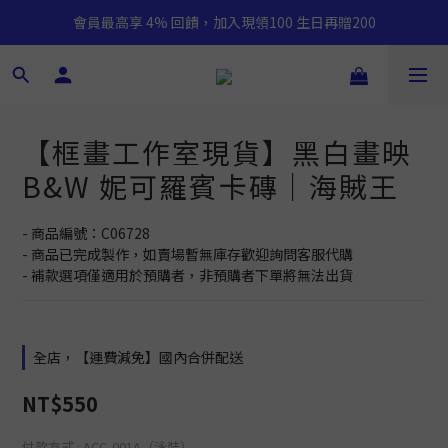
會員最高享 4% 回饋，加入現領100 生日再贈200
【框畫工作室現貨】黑白畫映
B&W 妮可羅賓卡磚｜海賊王
- 商品編號：C06728
- 商品已完成製作，如賣場暫無庫存歡迎詢問客服代購
- 補款選項僅適用於預購者，非預購者下單將無法出貨
全店，【運費減免】國內合併配送
NT$550
付款方式
: ACC-001A（泳裝）