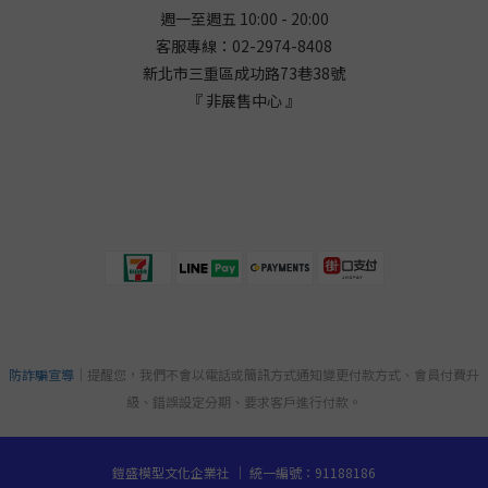
週一至週五 10:00 - 20:00
客服專線：02-2974-8408
新北市三重區成功路73巷38
號
『 非展售中心 』
防詐騙宣導
｜提醒您，我們不會以電話或簡訊方式通知變更付款方式、會員付費升
級、錯誤設定分期、要求客戶進行付款。
鎧盛模型文化企業社 ｜ 統一編號：91188186