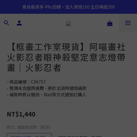
會員最高享 4% 回饋，加入現領100 生日再贈200
【框畫工作室現貨】阿喵畫社
火影忍者眼神殺堅定意志燈帶
畫｜火影忍者
- 商品編號：C06757
- 售價未含國際運費，將於出貨時通知補款
- 補款時將以簡訊、Mail等方式通知訂購人
NT$1,440
款式
: 牆面無燈款（臥室）