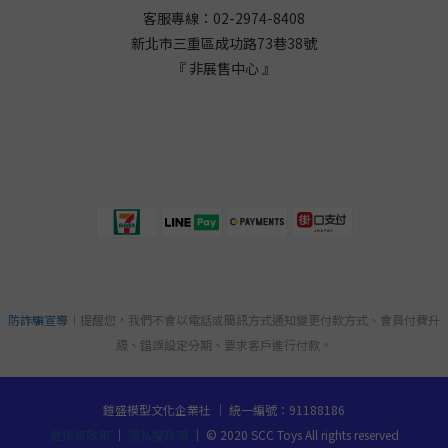
客服專線：02-2974-8408
新北市三重區成功路73巷38
號
『 非展售中心 』
防詐騙宣導
｜提醒您，我們不會以電話或簡訊方式通知變更付款方式、會員付費升
級、錯誤設定分期、要求客戶進行付款。
鎧盛模型文化企業社 ｜ 統一編號：91188186
退換貨政策
｜
隱私權政策
｜ © 2020 SCC Toys All rights reserved