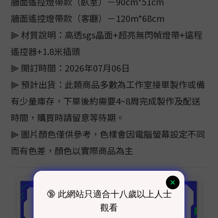
牆面遙控燈帶款（臥室）－90cm*51cm
牆面遙控燈帶款（客廳）－120m*68cm
⫸ 材質說明：高透sgs晶面+超亮無閃幀燈帶+遠程
遙控器+1.8米插頭
⫸ 開訂時間：2026年07月06日
⫸ 預計出貨：此類商品多數為工作室接單製作或備
有少量庫存，下單後約需要4~8周完成製作及配送
時間，購買時請留意等待期。
⫸ 圖片顏色僅供參考，色樣會因電腦螢幕設定不同
而有色差，顏色以實際商品為主