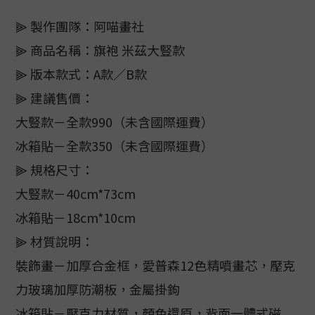
⫸ 製作團隊：阿喵畫社
⫸ 商品名稱：旗袍 米茲大豎款
⫸ 版本款式：A款／B款
⫸ 建議售價：
大豎款－全款990（未含國際運費）
冰箱貼－全款350（未含國際運費）
⫸ 規格尺寸：
大豎款－40cm*73cm
冰箱貼－18cm*10cm
⫸ 材質說明：
裝飾畫－加厚合金框，愛普森12色精噴畫芯，壓克
力玻璃加厚防潮板，金屬掛鉤
冰箱貼－壓克力材質，顏色還原，背面一體式磁