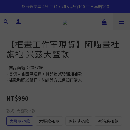
會員最高享 4% 回饋，加入現領100 生日再贈200
【框畫工作室現貨】阿喵畫社
旗袍 米茲大豎款
- 商品編號：C06766
- 售價未含國際運費，將於出貨時通知補款
- 補款時將以簡訊、Mail等方式通知訂購人
NT$990
款式
: 大豎款-A款
大豎款-A款
大豎款-B款
冰箱貼-A款
冰箱貼-B款