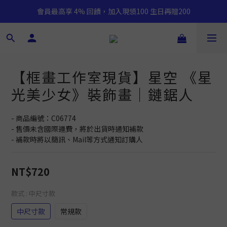
會員最高享 4% 回饋，加入現領100 生日再贈200
【框畫工作室現貨】星空 《星
光美少女》裝飾畫｜鏈鋸人
- 商品編號：C06774
- 售價未含國際運費，將於出貨時通知補款
- 補款時將以簡訊、Mail等方式通知訂購人
NT$720
款式
: 中尺寸款
中尺寸款
常規款