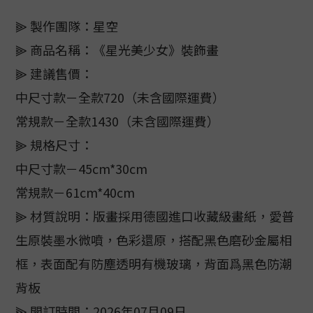
⫸ 製作團隊：星空
⫸ 商品名稱：《星光美少女》裝飾畫
⫸ 建議售價：
中尺寸款－全款720（未含國際運費）
常規款－全款1430（未含國際運費）
⫸ 規格尺寸：
中尺寸款－45cm*30cm
常規款－61cm*40cm
⫸ 材質說明：版畫採用德國進口收藏級畫紙，愛普
生原裝墨水微噴，色彩還原，搭配黑色磨砂金屬相
框，表面配有防塵透明有機玻璃，背面爲黑色防潮
背板
⫸ 開訂時間：2026年07月09日