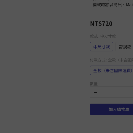
- 補款時將以簡訊、Ma
NT$720
款式
: 中尺寸款
中尺寸款
常規款
付款方式
: 全款（未含
全款（未含國際運費
數量
加入購物車