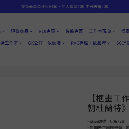
會員最高享 4% 回饋，加入現領100 生日再贈200
品
現貨商品
R18專區
後追專區
工作室現貨
框
 精選工作室
GK公仔｜依動漫
PVC專區｜依品牌
SCC
【框畫工作
朝杜蘭特》
- 商品編號：C06778
- 售價未含國際運費，