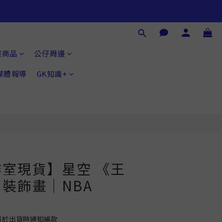
立即購買
畫商品
公仔周邊
®媒體報導
GK知識+
室現貨】星空 《王
裝飾畫｜NBA
將於出貨時通知補款