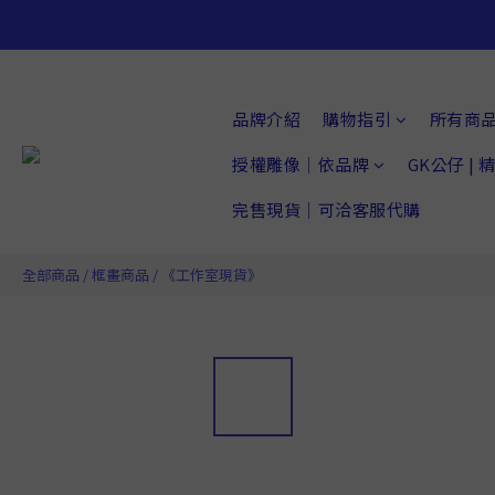
品牌介紹
購物指引
所有商
授權雕像｜依品牌
GK公仔 |
完售現貨｜可洽客服代購
全部商品
/
框畫商品
/
《工作室現貨》