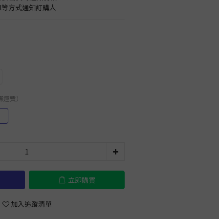
il等方式通知訂購人
國際運費）
）
立即購買
加入追蹤清單