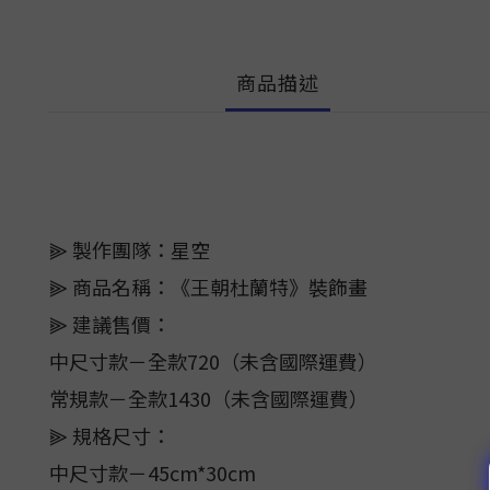
商品描述
⫸ 製作團隊：星空
⫸ 商品名稱：《王朝杜蘭特》裝飾畫
⫸ 建議售價：
中尺寸款－全款720（未含國際運費）
常規款－全款1430（未含國際運費）
⫸ 規格尺寸：
中尺寸款－45cm*30cm