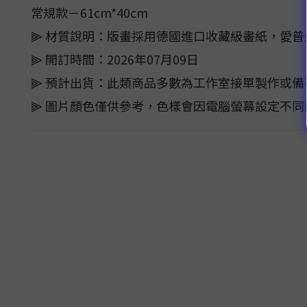
常規款－61cm*40cm
⫸ 材質說明：版畫採用德國進口收藏級畫紙，愛
⫸ 開訂時間：2026年07月09日
⫸ 預計出貨：此類商品多數為工作室接單製作或備
⫸ 圖片顏色僅供參考，色樣會因電腦螢幕設定不